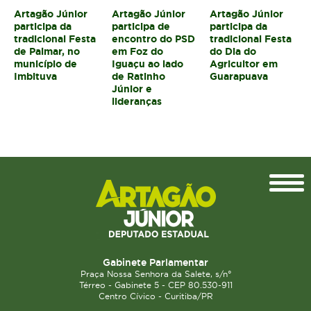
Artagão Júnior
Artagão Júnior
Artagão Júnior
participa da
participa de
participa da
tradicional Festa
encontro do PSD
tradicional Festa
de Palmar, no
em Foz do
do Dia do
município de
Iguaçu ao lado
Agricultor em
Imbituva
de Ratinho
Guarapuava
Júnior e
lideranças
Topo
Gabinete Parlamentar
Praça Nossa Senhora da Salete, s/n°
Térreo - Gabinete 5 - CEP 80.530-911
Centro Cívico - Curitiba/PR