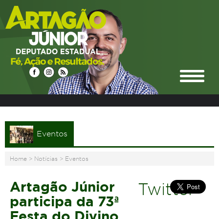
Eventos
Home
>
Notícias
>
Eventos
Artagão Júnior
Twitter
participa da 73ª
Festa do Divino