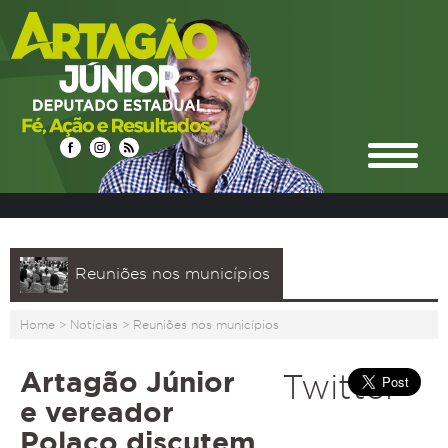
Reuniões nos municípios
Home
>
Notícias
>
Reuniões nos municípios
Artagão Júnior
Twitter
e vereador
Polaco discutem