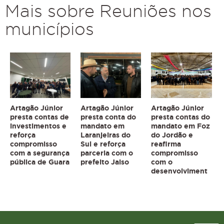
Mais sobre Reuniões nos
municípios
Artagão Júnior
Artagão Júnior
Artagão Júnior
presta contas de
presta conta do
presta contas do
investimentos e
mandato em
mandato em Foz
reforça
Laranjeiras do
do Jordão e
compromisso
Sul e reforça
reafirma
com a segurança
parceria com o
compromisso
pública de Guara
prefeito Jaiso
com o
desenvolviment
Topo