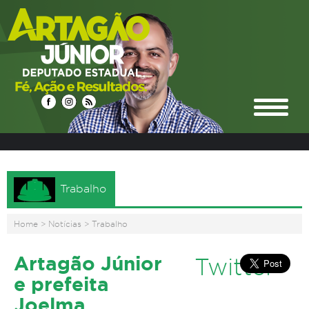
Trabalho
Home
>
Notícias
>
Trabalho
Artagão Júnior
Twitter
e prefeita
Joelma