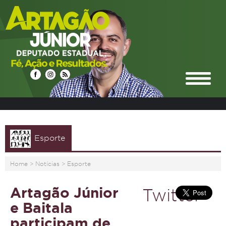
Esporte
Home
>
Notícias
>
Esporte
Artagão Júnior
Twitter
e Baitala
participam de