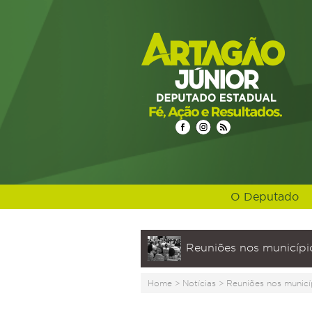
O Deputado
Reuniões nos municípi
Home
>
Notícias
>
Reuniões nos municí