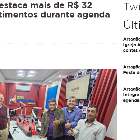
estaca mais de R$ 32
Twi
timentos durante agenda
Últ
Artagã
Igreja 
contas
Artagão
Festa d
Artagão
Integra
agenda