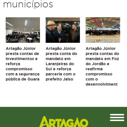
municípios
Artagão Júnior
Artagão Júnior
Artagão Júnior
presta contas de
presta conta do
presta contas do
investimentos e
mandato em
mandato em Foz
reforça
Laranjeiras do
do Jordão e
compromisso
Sul e reforça
reafirma
com a segurança
parceria com o
compromisso
pública de Guara
prefeito Jaiso
com o
desenvolviment
Topo