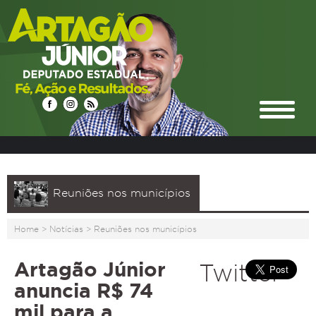
Reuniões nos municípios
Home
>
Notícias
>
Reuniões nos municípios
Artagão Júnior
Twitter
anuncia R$ 74
mil para a