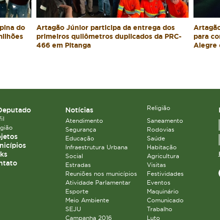
pina do
Artagão Júnior participa da entrega dos
Artagão
milhões
primeiros quilômetros duplicados da PRC-
para co
466 em Pitanga
Alegre 
Religião
Deputado
Notícias
il
Atendimento
Saneamento
igião
Segurança
Rodovias
jetos
Educação
Saúde
icípios
Infraestrutura Urbana
Habitação
ks
Social
Agricultura
ntato
Estradas
Visitas
Reuniões nos municípios
Festividades
Atividade Parlamentar
Eventos
Esporte
Maquinário
Meio Ambiente
Comunicado
SEJU
Trabalho
Campanha 2016
Luto