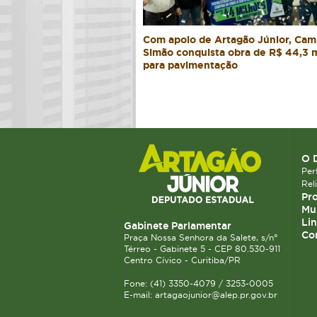
Com apoio de Artagão Júnior, Cam
Simão conquista obra de R$ 44,3 
para pavimentação
O 
Perf
Rel
Pro
Mun
Lin
Gabinete Parlamentar
Co
Praça Nossa Senhora da Salete, s/n°
Térreo - Gabinete 5 - CEP 80.530-911
Centro Cívico - Curitiba/PR
Fone: (41) 3350-4079 / 3253-0005
E-mail: artagaojunior@alep.pr.gov.br