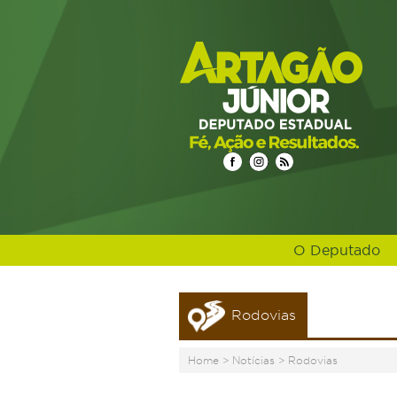
O Deputado
Rodovias
Home
>
Notícias
>
Rodovias