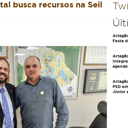
tal busca recursos na Seil
Twi
Últ
Artagão
Festa d
Artagão
Integra
agenda
Artagão
PSD em 
Júnior 