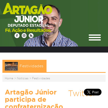
Festividades
Home
>
Notícias
>
Festividades
Artagão Júnior
Twitter
participa de
confraternização