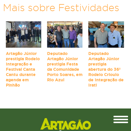
Mais sobre Festividades
Artagão Júnior
Deputado
Deputado
prestigia Rodeio
Artagão Júnior
Artagão Júnior
Integração e
prestigia Festa
prestigia
Festival Canta
da Comunidade
abertura do 36º
Cantu durante
Porto Soares, em
Rodeio Crioulo
agenda em
Rio Azul
de Integração de
Pinhão
Irati
Topo