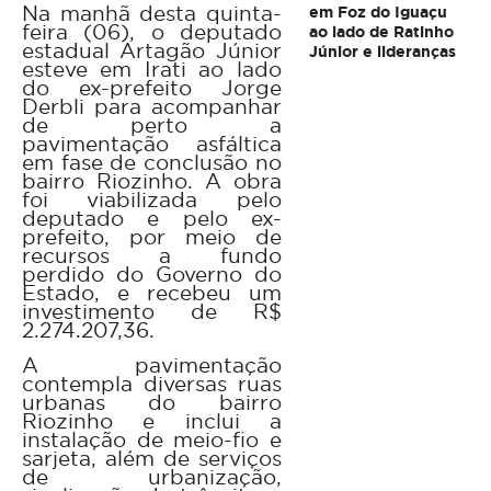
Na manhã desta quinta-
em Foz do Iguaçu
feira (06), o deputado
ao lado de Ratinho
estadual Artagão Júnior
Júnior e lideranças
esteve em Irati ao lado
do ex-prefeito Jorge
Derbli para acompanhar
de perto a
pavimentação asfáltica
em fase de conclusão no
bairro Riozinho. A obra
foi viabilizada pelo
deputado e pelo ex-
prefeito, por meio de
recursos a fundo
perdido do Governo do
Estado, e recebeu um
investimento de R$
2.274.207,36.
A pavimentação
contempla diversas ruas
urbanas do bairro
Riozinho e inclui a
instalação de meio-fio e
sarjeta, além de serviços
de urbanização,