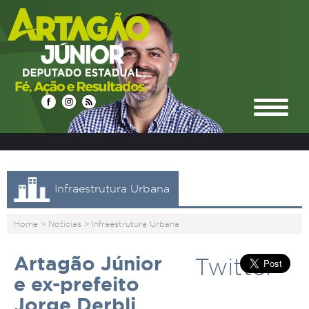
Infraestrutura Urbana
Home
>
Notícias
>
Infraestrutura Urbana
Artagão Júnior
Twitter
e ex-prefeito
Jorge Derbli