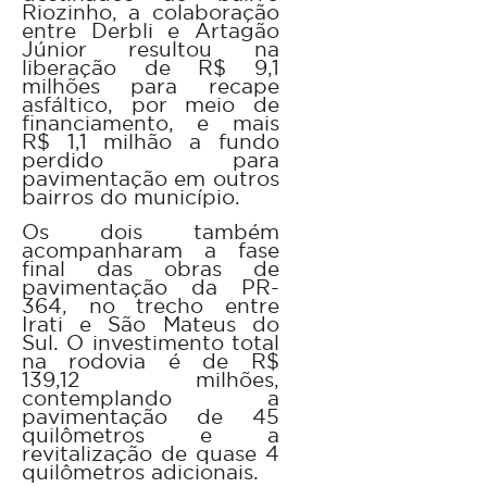
Riozinho, a colaboração
entre Derbli e Artagão
Júnior resultou na
liberação de R$ 9,1
milhões para recape
asfáltico, por meio de
financiamento, e mais
R$ 1,1 milhão a fundo
perdido para
pavimentação em outros
bairros do município.
Os dois também
acompanharam a fase
final das obras de
pavimentação da PR-
364, no trecho entre
Irati e São Mateus do
Sul. O investimento total
na rodovia é de R$
139,12 milhões,
contemplando a
pavimentação de 45
quilômetros e a
revitalização de quase 4
quilômetros adicionais.