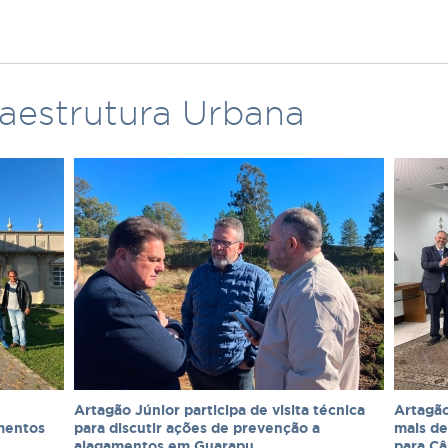
raestrutura Urbana
e
Artagão Júnior participa de visita técnica
Artagão
imentos
para discutir ações de prevenção a
mais de
alagamentos em Guarapu
para C