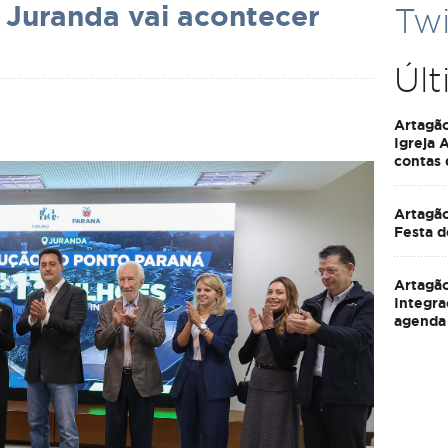
Juranda vai acontecer
Twi
Últ
Artagã
Igreja 
contas
Artagão
Festa d
Artagão
Integra
agenda