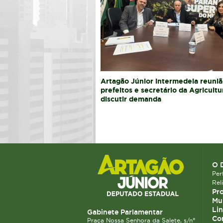
Artagão Júnior intermedeia reuniã
prefeitos e secretário da Agricultu
discutir demanda
O 
Perf
Rel
Pro
Mun
Lin
Gabinete Parlamentar
Co
Praça Nossa Senhora da Salete, s/n°