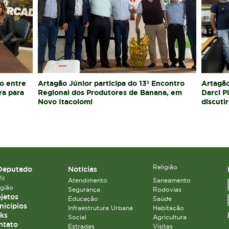
o entre
Artagão Júnior participa do 13º Encontro
Artagão
ra para
Regional dos Produtores de Banana, em
Darci P
Novo Itacolomi
discutir
Religião
Deputado
Notícias
il
Atendimento
Saneamento
igião
Segurança
Rodovias
jetos
Educação
Saúde
icípios
Infraestrutura Urbana
Habitação
ks
Social
Agricultura
ntato
Estradas
Visitas