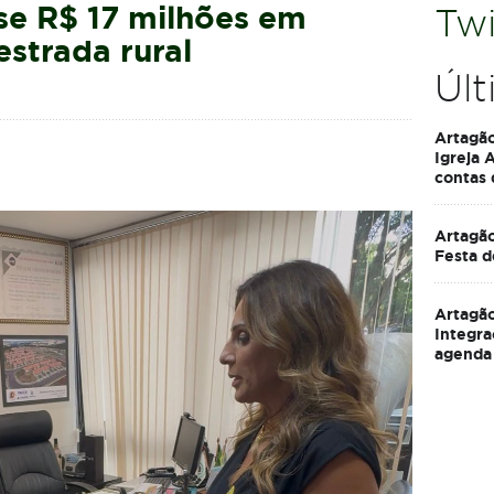
se R$ 17 milhões em
Twi
estrada rural
Últ
Artagã
Igreja 
contas
Artagão
Festa d
Artagão
Integra
agenda