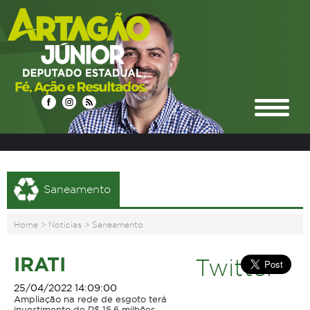
Saneamento
Home
>
Notícias
>
Saneamento
IRATI
Twitter
25/04/2022 14:09:00
Ampliação na rede de esgoto terá
investimento de R$ 15,6 milhões