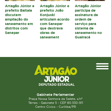
Artagão Júnior e
Artagão Júnior e
Artagão Júnior
prefeito Baitala
prefeito João
participa de
discutem
Konjuski
assinatura de
ampliação do
articulam acordo
ordem de
saneamento em
com Sanepar
serviço para
distritos com
que destrava
sistema de
Sanepar
obras de
saneamento no
saneament
Guairacá
Topo
Gabinete Parlamentar
Praça Nossa Senhora da Salete, s/n°
Térreo - Gabinete 5 - CEP 80.530-911
Centro Cívico - Curitiba/PR