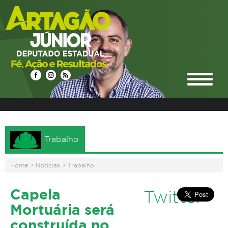
Trabalho
Home
>
Notícias
>
Trabalho
Capela
Twitter
Mortuária será
construída no