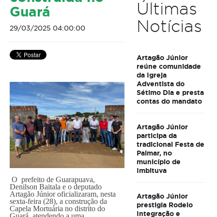
Últimas
Guará
Notícias
29/03/2025 04:00:00
Artagão Júnior
reúne comunidade
da Igreja
Adventista do
Sétimo Dia e presta
contas do mandato
Artagão Júnior
participa da
tradicional Festa de
Palmar, no
município de
Imbituva
O prefeito de Guarapuava,
Denilson Baitala e o deputado
Artagão Júnior oficializaram, nesta
Artagão Júnior
sexta-feira (28), a construção da
prestigia Rodeio
Capela Mortuária no distrito do
Integração e
Guará, atendendo a uma