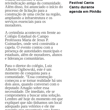
Festival Canta
reivindicação antiga da comunidade.
Além disso, foi anunciado o início do
Cantu durante
processo de licitação para a
agenda em Pinhão
construção de uma creche na região,
ampliando a infraestrutura e os
serviços essenciais para os
moradores.
A cerimônia aconteceu em frente ao
Colégio Estadual do Campo
Professora Maria de Jesus P.
Guimarães, onde será construída a
capela. O evento contou com a
presença de autoridades municipais e
estaduais, além de moradores, alunos
e lideranças comunitárias.
Para o diretor do colégio, Luiz
Alberto Ogibowski, este é um
momento de conquista para a
comunidade. “Essa construção
começou a se tornar realidade há uns
dois anos, quando conversei com o
deputado Artagão sobre essa
necessidade. De imediato, ele se
comprometeu a buscar uma solução.
Lembro até hoje do momento em que
expliquei que não tínhamos um local
adequado para velórios e ele me
garantiu que encontraria uma forma