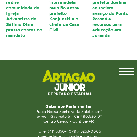
reúne
intermedeia
prefeita Joelma
comunidade da
reunião entre
anunciam
Igreja
prefeito
avanço do Ponto
Adventista do
Konjunski e o
Paraná e
Sétimo Dia e
chefe da Casa
recursos para
presta contas do
Civil
educação em
mandato
Juranda
Topo
Gabinete Parlamentar
Praça Nossa Senhora da Salete, s/n°
Térreo - Gabinete 5 - CEP 80.530-911
Centro Cívico - Curitiba/PR
Fone: (41) 3350-4079 / 3253-0005
E-mail: artagaojunior@alep.pr.gov.br