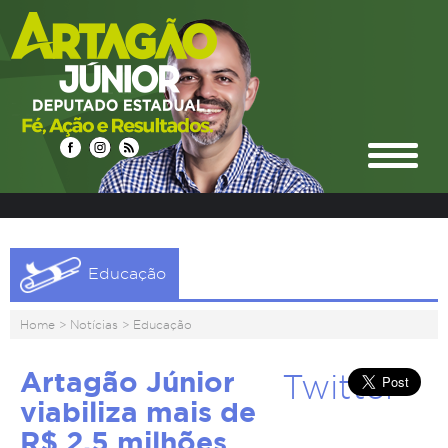
Educação
Home
>
Notícias
>
Educação
Artagão Júnior
Twitter
viabiliza mais de
R$ 2,5 milhões