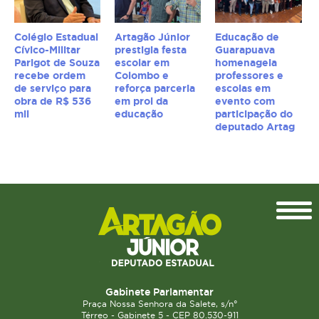
Colégio Estadual
Artagão Júnior
Educação de
Cívico-Militar
prestigia festa
Guarapuava
Parigot de Souza
escolar em
homenageia
recebe ordem
Colombo e
professores e
de serviço para
reforça parceria
escolas em
obra de R$ 536
em prol da
evento com
mil
educação
participação do
deputado Artag
Topo
Gabinete Parlamentar
Praça Nossa Senhora da Salete, s/n°
Térreo - Gabinete 5 - CEP 80.530-911