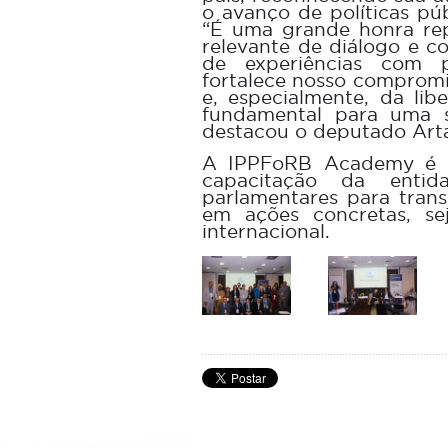
o avanço de políticas pú
“É uma grande honra re
relevante de diálogo e co
de experiências com p
fortalece nosso compromi
e, especialmente, da lib
fundamental para uma s
destacou o deputado Arta
A IPPFoRB Academy é c
capacitação da enti
parlamentares para trans
em ações concretas, sej
internacional.