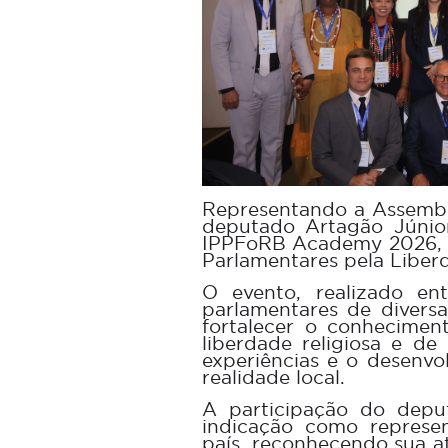
Representando a Assemble
deputado Artagão Júnior
IPPFoRB Academy 2026, p
Parlamentares pela Liber
O evento, realizado en
parlamentares de diversa
fortalecer o conhecimen
liberdade religiosa e d
experiências e o desenvo
realidade local.
A participação do depu
indicação como represe
país, reconhecendo sua a