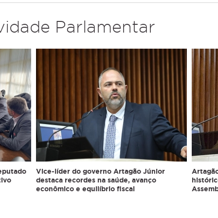
ividade Parlamentar
deputado
Vice-líder do governo Artagão Júnior
Artagão
tivo
destaca recordes na saúde, avanço
históri
econômico e equilíbrio fiscal
Assembl