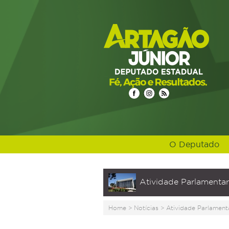
O Deputado
Atividade Parlamentar
Home
>
Notícias
>
Atividade Parlament