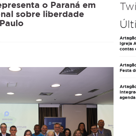
epresenta o Paraná em
Twi
onal sobre liberdade
 Paulo
Últ
Artagã
Igreja 
contas
Artagão
Festa d
Artagão
Integra
agenda