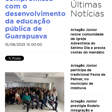
Últimas
com o
Notícias
desenvolvimento
da educação
pública de
Artagão Júnior
Guarapuava
reúne comunidade
da Igreja
Adventista do
15/08/2025 15:00:00
Sétimo Dia e presta
contas do mandato
Artagão Júnior
participa da
tradicional Festa de
Palmar, no
município de
Imbituva
Artagão Júnior
prestigia Rodeio
Integração e