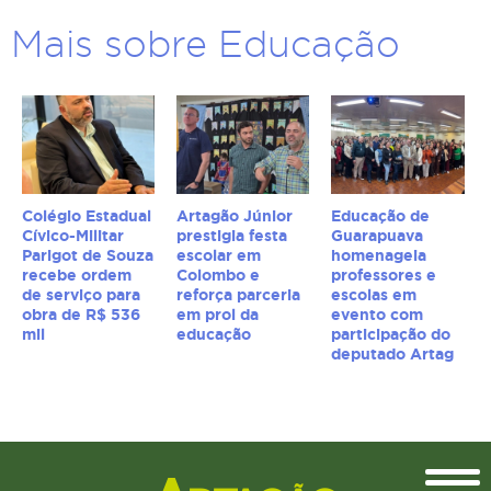
Mais sobre Educação
Colégio Estadual
Artagão Júnior
Educação de
Cívico-Militar
prestigia festa
Guarapuava
Parigot de Souza
escolar em
homenageia
recebe ordem
Colombo e
professores e
de serviço para
reforça parceria
escolas em
obra de R$ 536
em prol da
evento com
mil
educação
participação do
deputado Artag
Topo