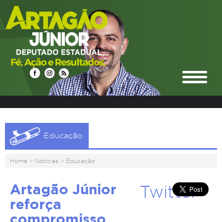
Educação
Home
>
Notícias
>
Educação
Artagão Júnior
Twitter
reforça
compromisso