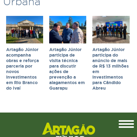
Urbana
Artagão Júnior
Artagão Júnior
Artagão Júnior
acompanha
participa de
participa do
obras e reforça
visita técnica
anúncio de mais
parceria por
para discutir
de R$ 13 milhões
novos
ações de
em
investimentos
prevenção a
investimentos
em Rio Branco
alagamentos em
para Cândido
do Ivaí
Guarapu
Abreu
Topo