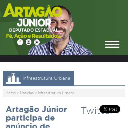
Infraestrutura Urbana
Home
>
Notícias
>
Infraestrutura Urbana
Artagão Júnior
Twitter
participa de
anúncio de