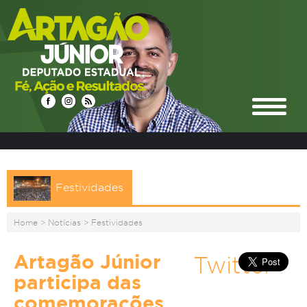
Festividades
Home
>
Notícias
>
Festividades
Artagão Júnior
Twitter
participa das
comemorações