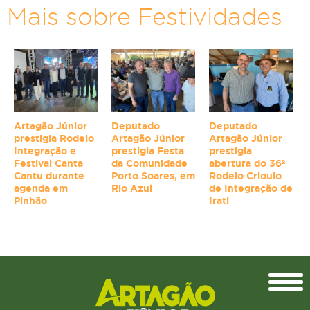
Mais sobre Festividades
Artagão Júnior
Deputado
Deputado
prestigia Rodeio
Artagão Júnior
Artagão Júnior
Integração e
prestigia Festa
prestigia
Festival Canta
da Comunidade
abertura do 36º
Cantu durante
Porto Soares, em
Rodeio Crioulo
agenda em
Rio Azul
de Integração de
Pinhão
Irati
Topo