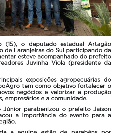
 (15), o deputado estadual Artagão
o de Laranjeiras do Sul participando da
entar esteve acompanhado do prefeito
eadores Juvinha Viola (presidente da
ncipais exposições agropecuárias do
xpoAgro tem como objetivo fortalecer o
novos negócios e valorizar a produção
s, empresários e a comunidade.
o Júnior parabenizou o prefeito Jaison
acou a importância do evento para a
egião.
oda a equipe estão de parabéns por