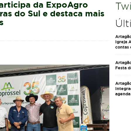
articipa da ExpoAgro
Twi
ras do Sul e destaca mais
s
Últ
Artagã
Igreja 
contas
Artagão
Festa d
Artagão
Integra
agenda