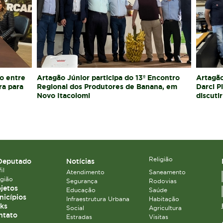
o entre
Artagão Júnior participa do 13º Encontro
Artagão
ra para
Regional dos Produtores de Banana, em
Darci P
Novo Itacolomi
discutir
Religião
Deputado
Notícias
il
Atendimento
Saneamento
igião
Segurança
Rodovias
jetos
Educação
Saúde
icípios
Infraestrutura Urbana
Habitação
ks
Social
Agricultura
ntato
Estradas
Visitas