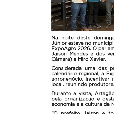
Na noite deste domingo
Júnior esteve no municípi
ExpoAgro 2026. O parlam
Jaison Mendes e dos ver
Câmara) e Miro Xavier.
Considerada uma das pri
calendário regional, a E
agronegócio, incentivar 
local, reunindo produtore
Durante a visita, Artagã
pela organização e dest
economia e a cultura da r
“O prefeito Jaison e t