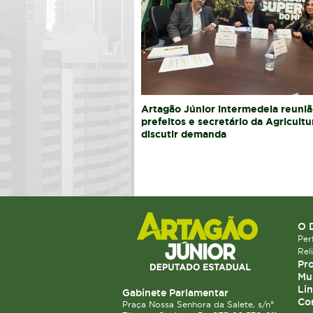
Artagão Júnior intermedeia reuniã
prefeitos e secretário da Agricultu
discutir demanda
O 
Perf
Rel
Pro
Mun
Lin
Gabinete Parlamentar
Co
Praça Nossa Senhora da Salete, s/n°