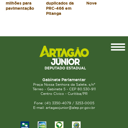
milhões para
duplicados da
Nove
pavimentação
PRC-466 em
Pitanga
Topo
Gabinete Parlamentar
Praça Nossa Senhora da Salete, s/n°
Térreo - Gabinete 5 - CEP 80.530-911
Centro Cívico - Curitiba/PR
Fone: (41) 3350-4079 / 3253-0005
E-mail: artagaojunior@alep.pr.gov.br