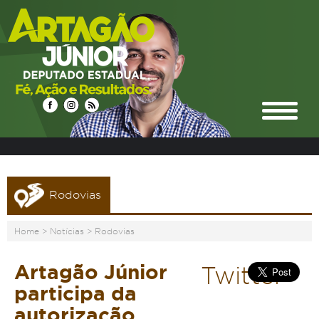
Rodovias
Home
>
Notícias
>
Rodovias
Artagão Júnior
Twitter
participa da
autorização