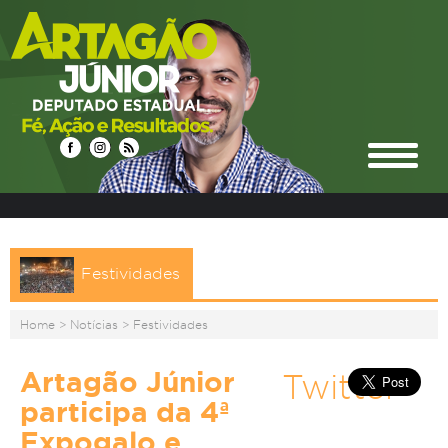
Festividades
Home
>
Notícias
>
Festividades
Artagão Júnior
Twitter
participa da 4ª
Expogalo e