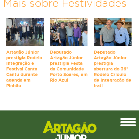
Mais sobre Festividades
Artagão Júnior
Deputado
Deputado
prestigia Rodeio
Artagão Júnior
Artagão Júnior
Integração e
prestigia Festa
prestigia
Festival Canta
da Comunidade
abertura do 36º
Cantu durante
Porto Soares, em
Rodeio Crioulo
agenda em
Rio Azul
de Integração de
Pinhão
Irati
Topo