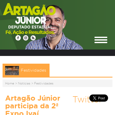
Festividades
Home
>
Notícias
>
Festividades
Artagão Júnior
Twitter
participa da 2ª
Expo Ivaí