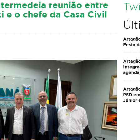
ntermedeia reunião entre
Twi
i e o chefe da Casa Civil
Últ
Artagão
Festa d
Artagão
Integra
agenda
Artagão
PSD em 
Júnior 