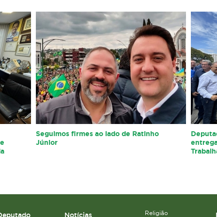
Seguimos firmes ao lado de Ratinho
Deputad
 e
Júnior
entrega
da
Trabalh
Religião
Deputado
Notícias