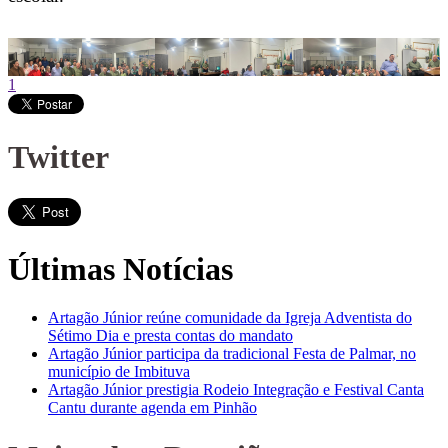
1
Twitter
Últimas Notícias
Artagão Júnior reúne comunidade da Igreja Adventista do
Sétimo Dia e presta contas do mandato
Artagão Júnior participa da tradicional Festa de Palmar, no
município de Imbituva
Artagão Júnior prestigia Rodeio Integração e Festival Canta
Cantu durante agenda em Pinhão