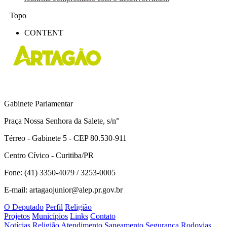
Topo
CONTENT
Gabinete Parlamentar
Praça Nossa Senhora da Salete, s/n°
Térreo - Gabinete 5 - CEP 80.530-911
Centro Cívico - Curitiba/PR
Fone: (41) 3350-4079 / 3253-0005
E-mail: artagaojunior@alep.pr.gov.br
O Deputado
Perfil
Religião
Projetos
Municípios
Links
Contato
Notícias
Religião
Atendimento
Saneamento
Segurança
Rodovias