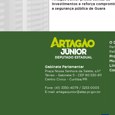
investimentos e reforça comprom
a segurança pública de Guara
O 
Perf
Rel
Pro
Mun
Lin
Gabinete Parlamentar
Co
Praça Nossa Senhora da Salete, s/n°
Térreo - Gabinete 5 - CEP 80.530-911
Centro Cívico - Curitiba/PR
Fone: (41) 3350-4079 / 3253-0005
E-mail: artagaojunior@alep.pr.gov.br