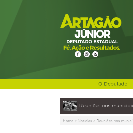
O Deputado
Reuniões nos municípi
Home
>
Notícias
>
Reuniões nos municí