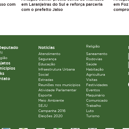
isso com
em Laranjeiras do Sul e reforça parceria
em Foz 
com o prefeito Jaiso
compro
Religião
Deputado
Notícias
il
Atendimento
Saneamento
igião
Segurança
Rodovias
jetos
Educação
Saúde
icípios
Infraestrutura Urbana
Habitação
ks
Social
Agricultura
ntato
Estradas
Visitas
Reuniões nos municípios
Festividades
Atividade Parlamentar
Eventos
Esporte
Maquinário
Meio Ambiente
Comunicado
SEJU
Trabalho
Campanha 2016
Luto
Eleições 2020
Turismo