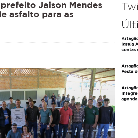
 prefeito Jaison Mendes
Twi
e asfalto para as
Últ
Artagã
Igreja 
contas
Artagão
Festa d
Artagão
Integra
agenda