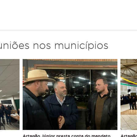
uniões nos municípios
Artagão Júnior presta conta do mandato
Artagão