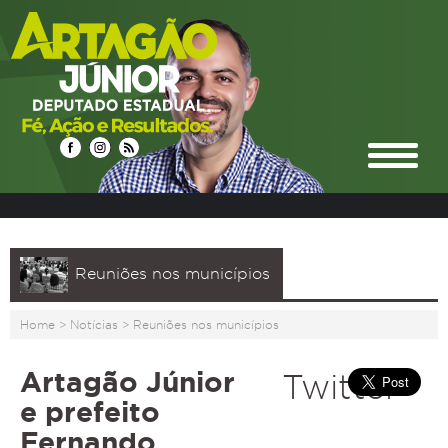
Reuniões nos municípios
Home
>
Notícias
>
Reuniões nos municípios
Artagão Júnior
Twitter
e prefeito
Fernando