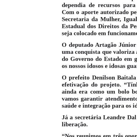
dependia de recursos para 
Com o aporte autorizado pe
Secretaria da Mulher, Igua
Estadual dos Direitos da Pe
seja colocado em funcionam
O deputado Artagão Júnior 
uma conquista que valoriza
do Governo do Estado em ga
os nossos idosos e idosas gu
O prefeito Denilson Baital
efetivação do projeto. “T
ainda era como um bolo bon
vamos garantir atendiment
saúde e integração para os i
Já a secretária Leandre Dal
liberação.
“Nos reunimos em três opo