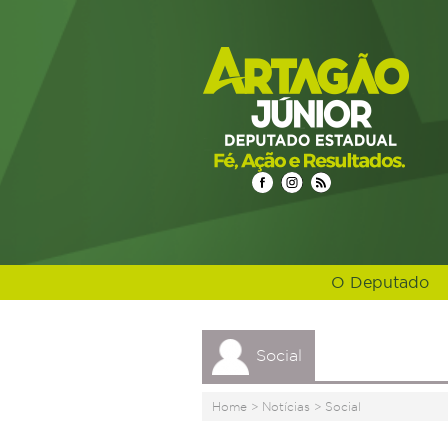
O Deputado
Social
Home
>
Notícias
>
Social