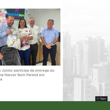
 Júnior participa da entrega do
ma Nascer Bem Paraná em
ia
Topo