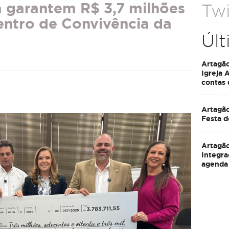
a garantem R$ 3,7 milhões
Twi
entro de Convivência da
Últ
Artagã
Igreja 
contas
Artagão
Festa d
Artagão
Integra
agenda