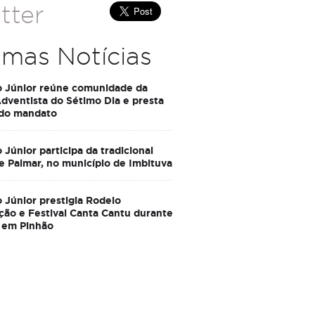
tter
imas Notícias
o Júnior reúne comunidade da
Adventista do Sétimo Dia e presta
 do mandato
 Júnior participa da tradicional
e Palmar, no município de Imbituva
 Júnior prestigia Rodeio
ção e Festival Canta Cantu durante
 em Pinhão