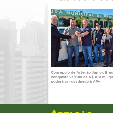
Com apoio de Artagão Júnior, Bra
conquista veículo de R$ 100 mil q
poderá ser destinado à APA