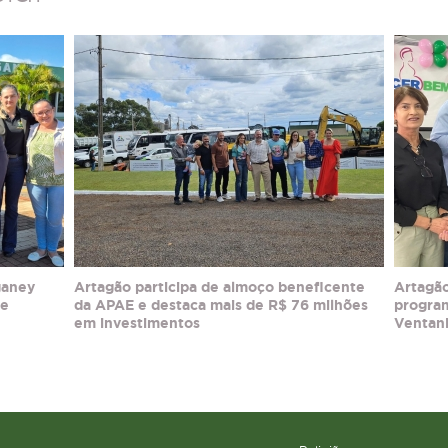
ganey
Artagão participa de almoço beneficente
Artagão
ue
da APAE e destaca mais de R$ 76 milhões
progra
em investimentos
Ventan